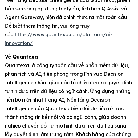
Nền tảng Decision Intelligence của Quantexa, phiên
bản sẵn sàng áp dụng trợ lý ảo, tích hợp Q Assist và
Agent Gateway, hiện đã chính thức ra mắt toàn cầu.
Để biết thêm thông tin, vui lòng truy
cập
https://www.quantexa.com/platform/ai-
innovation/
Về Quantexa
Quantexa là công ty toàn cầu về phần mềm dữ liệu,
phân tích và AI, tiên phong trong lĩnh vực Decision
Intelligence nhằm giúp các tổ chức đưa ra quyết định
tự tin dựa trên dữ liệu có ngữ cảnh. Ứng dụng những
tiến bộ mới nhất trong AI, Nền tảng Decision
Intelligence của Quantexa biến đổi dữ liệu rời rạc
thành thông tin kết nối và có ngữ cảnh, giúp doanh
nghiệp chuyển đổi từ mô hình dựa trên dữ liệu sang
lấy quyết định làm trung tâm. Khách hàng của chúng