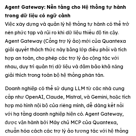
Agent Gateway: Nền tảng cho Hệ thống tự hành
trong dữ liệu có ngữ cảnh
Việc xây dựng và quản lý hệ thống tự hành có thể trở
nên phức tạp và rủi ro khi dữ liệu thiếu độ tin cậy.
Agent Gateway (Cổng trợ lý ảo) mới của Quantexa
giải quyết thách thức này bằng lớp điều phối và tích
hợp an toàn, cho phép các trợ lý ảo cộng tác với
nhau, duy trì quản trị dữ liệu và đảm bảo khả năng
giải thích trong toàn bộ hệ thống phân tán.
Doanh nghiệp có thể sử dụng LLM từ các nhà cung
cấp như OpenAI, Claude, Mistral, và Gemini, hoặc tích
hợp mô hình nội bộ của riêng mình, dễ dàng kết nối
với hạ tầng doanh nghiệp hiện có. Agent Gateway,
được vận hành bởi Máy chủ MCP của Quantexa,
chuẩn hóa cách các trợ lý ảo tương tác với hệ thống