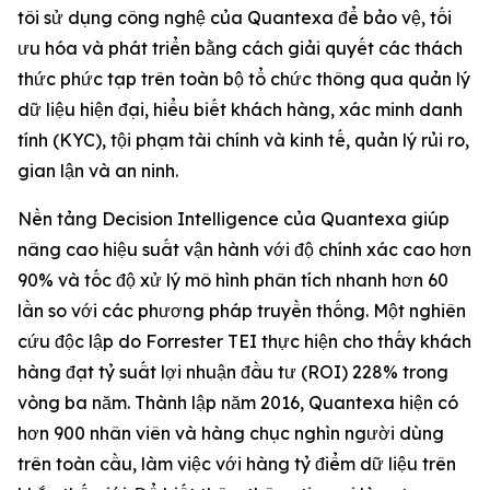
tôi sử dụng công nghệ của Quantexa để bảo vệ, tối
ưu hóa và phát triển bằng cách giải quyết các thách
thức phức tạp trên toàn bộ tổ chức thông qua quản lý
dữ liệu hiện đại, hiểu biết khách hàng, xác minh danh
tính (KYC), tội phạm tài chính và kinh tế, quản lý rủi ro,
gian lận và an ninh.
Nền tảng Decision Intelligence của Quantexa giúp
nâng cao hiệu suất vận hành với độ chính xác cao hơn
90% và tốc độ xử lý mô hình phân tích nhanh hơn 60
lần so với các phương pháp truyền thống. Một nghiên
cứu độc lập do Forrester TEI thực hiện cho thấy khách
hàng đạt tỷ suất lợi nhuận đầu tư (ROI) 228% trong
vòng ba năm. Thành lập năm 2016, Quantexa hiện có
hơn 900 nhân viên và hàng chục nghìn người dùng
trên toàn cầu, làm việc với hàng tỷ điểm dữ liệu trên