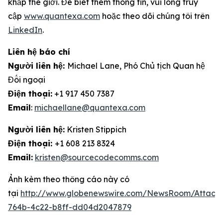
khắp thế giới. Để biết thêm thông tin, vui lòng truy
cập
www.quantexa.com
hoặc theo dõi chúng tôi trên
LinkedIn
.
Liên hệ báo chí
Người liên hệ:
Michael Lane, Phó Chủ tịch Quan hệ
Đối ngoại
Điện thoại:
+1 917 450 7387
Email
:
michaellane@quantexa.com
Người liên hệ:
Kristen Stippich
Điện thoại:
+1 608 213 8324
Email:
kristen@sourcecodecomms.com
Ảnh kèm theo thông cáo này có
tại
http://www.globenewswire.com/NewsRoom/Attach
764b-4c22-b8ff-dd04d2047879