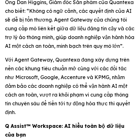
Ông Dan Higgins, Giám đốc Sản phẩm của Quantexa
cho biết: “Không có ngữ cảnh, các quyết định của AI
sẽ dễ bị tổn thương. Agent Gateway của chúng tôi
cung cấp mô liên kết giữa dữ liệu đáng tin cậy và các
trợ lý ảo thông minh, giúp doanh nghiệp vận hành hóa
AI một cách an toàn, minh bạch trên quy mô lớn”.
Với Agent Gateway, Quantexa đang xây dựng trên
nền các khung tiêu chuẩn mở cùng với các đối tác
như Microsoft, Google, Accenture và KPMG, nhằm
đảm bảo các doanh nghiệp có thể vận hành AI một
cách an toàn, vượt ra khỏi phạm vi cung cấp thông
tin chuyên sâu để tiến tới tự động hóa thực thi quyết
định.
Q Assist™ Workspace: AI hiểu toàn bộ dữ liệu
của bạn