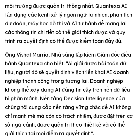
môi trường được quản trị thống nhất. Quantexa AI
tận dụng các kênh xử lý ngôn ngữ tự nhiên, phân tích
dự đoán, máy học đồ thị và AI tự hành để mang lại
các thông tin chi tiết có thể giải thích được và quy
trình ra quyết định có thể được kiểm toán đầy đủ.
Ông Vishal Marria, Nhà sáng lập kiêm Giám đốc điều
hành Quantexa cho biết: “Ai giải được bài toán dữ
liệu, người đó sẽ quyết định việc triển khai AI doanh
nghiệp thành công trong tương lai. Doanh nghiệp
không thể xây dựng AI đáng tin cậy trên nền dữ liệu
bị phân mảnh. Nền tảng Decision Intelligence của
chúng tôi cung cấp nền tảng vững chắc để AI không
chỉ mạnh mẽ mà còn có trách nhiệm, được đặt trên cơ
sở ngữ cảnh, được quản trị theo thiết kế và có thể
giải thích tại mọi điểm ra quyết định”.