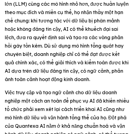
lớn (LLM) cùng các mô hình nhỏ hơn, được huấn luyện
theo mục đích và miền cụ thể, họ nhận thấy một hạn
chế chung: khi tương tác với dữ liệu bị phân mảnh
hoặc không đáng tin cậy, AI có thể khuếch đại sai
lệch, đưa ra quyết định sai và tạo ra các vòng phản
hồi gây tốn kém. Dù sử dụng mô hình tổng quát hay
chuyên biệt, doanh nghiệp chỉ có thể đạt được kết
quả chính xác, có thể giải thích và kiểm toán được khi
AI dựa trên dữ liệu đáng tin cậy, có ngữ cảnh, phản
ánh toàn cảnh hoạt động kinh doanh.
Việc truy cập và tạo ngữ cảnh cho dữ liệu doanh
nghiệp một cách an toàn để phục vụ AI đã khiến nhiều
tổ chức phải xem xét lại cách triển khai AI cũng như
mô hình dữ liệu và vận hành tổng thể của họ. Đột phá
của Quantexa AI nằm ở khả năng chuẩn hoá và vận