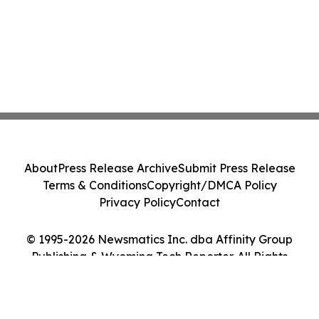
About
Press Release Archive
Submit Press Release
Terms & Conditions
Copyright/DMCA Policy
Privacy Policy
Contact
© 1995-2026 Newsmatics Inc. dba Affinity Group
Publishing & Wyoming Tech Reporter. All Rights
Reserved.
Cookie Settings / Your Privacy Choices